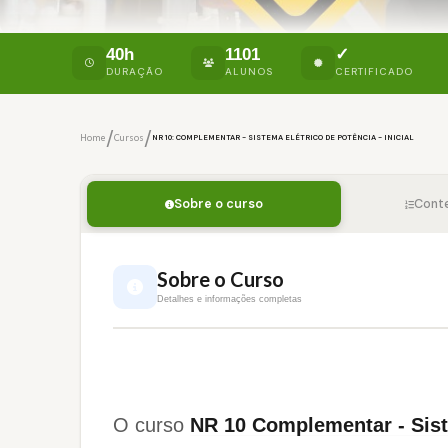
40h
1101
✓
DURAÇÃO
ALUNOS
CERTIFICADO
/
/
Home
Cursos
NR 10: COMPLEMENTAR - SISTEMA ELÉTRICO DE POTÊNCIA - INICIAL
Sobre o curso
Cont
Sobre o Curso
Detalhes e informações completas
O curso
NR 10 Complementar - Siste