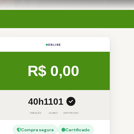
ONLINE
R$ 0,00
40h
1101
DURAÇÃO
ALUNOS
CERTIFICADO
Compra segura
Certificado