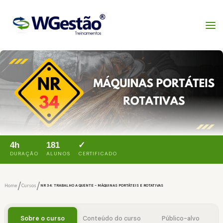
4h
181
✓
DURAÇÃO
ALUNOS
CERTIFICADO
/
/
Home
Cursos
NR 34: TRABALHO A QUENTE - MÁQUINAS PORTÁTEIS E ROTATIVAS
Sobre o curso
Conteúdo do curso
Público-alvo