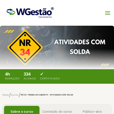
4h
334
✓
DURAÇÃO
ALUNOS
CERTIFICADO
/
/
Home
Cursos
NR 34: TRABALHO A QUENTE - ATIVIDADES COM SOLDA
Sobre o curso
Conteúdo do curso
Público-alvo