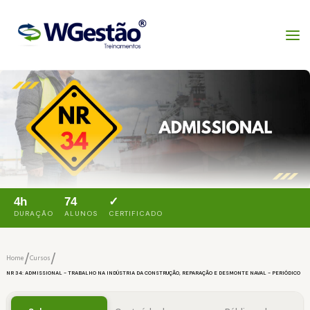
4h
74
✓
DURAÇÃO
ALUNOS
CERTIFICADO
/
/
Home
Cursos
NR 34: ADMISSIONAL - TRABALHO NA INDÚSTRIA DA CONSTRUÇÃO, REPARAÇÃO E DESMONTE NAVAL - PERIÓDICO