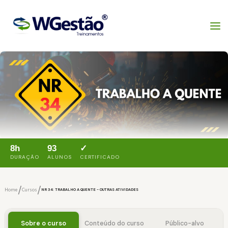
8h
93
✓
DURAÇÃO
ALUNOS
CERTIFICADO
/
/
Home
Cursos
NR 34: TRABALHO A QUENTE - OUTRAS ATIVIDADES
Sobre o curso
Conteúdo do curso
Público-alvo