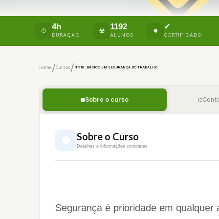
4h
1192
✓
DURAÇÃO
ALUNOS
CERTIFICADO
/
/
Home
Cursos
NR 18: BÁSICO EM SEGURANÇA DO TRABALHO
Sobre o curso
Cont
Sobre o Curso
Detalhes e informações completas
Segurança é prioridade em qualquer 